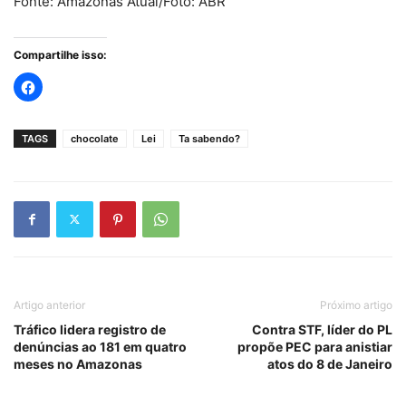
Fonte: Amazonas Atual/Foto: ABR
Compartilhe isso:
TAGS
chocolate
Lei
Ta sabendo?
Artigo anterior
Próximo artigo
Tráfico lidera registro de
Contra STF, líder do PL
denúncias ao 181 em quatro
propõe PEC para anistiar
meses no Amazonas
atos do 8 de Janeiro