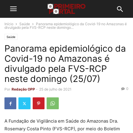
Início
Saúde
Panorama epidemiológico da Covid-19 no Amazonas é
divulgado pela FVS-RCP neste domingo...
Saúde
Panorama epidemiológico da
Covid-19 no Amazonas é
divulgado pela FVS-RCP
neste domingo (25/07)
0
Por
Redação OPP
-
25 de julho de 2021
A Fundação de Vigilância em Saúde do Amazonas Dra.
Rosemary Costa Pinto (FVS-RCP), por meio do Boletim