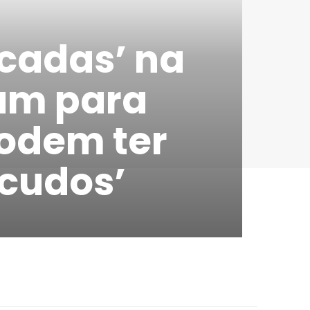
ncadas’ na
am para
Podem ter
cudos’