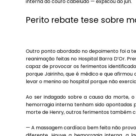
interna do couro cabeludo — explicou ao júri.
Perito rebate tese sobre
Outro ponto abordado no depoimento foi a te
reanimação feitas no Hospital Barra D’Or. Pr
capaz de provocar os ferimentos identifica
porque Jairinho, que é médico e que afirmou
levar o menino ao hospital porque não exercia
Ao ser indagado sobre a causa da morte, o 
hemorragia interna tenham sido apontadas pe
morte de Henry, outros ferimentos também co
— A massagem cardíaca bem feita não provoc
diferente. Houve a hemorragia interna, a l