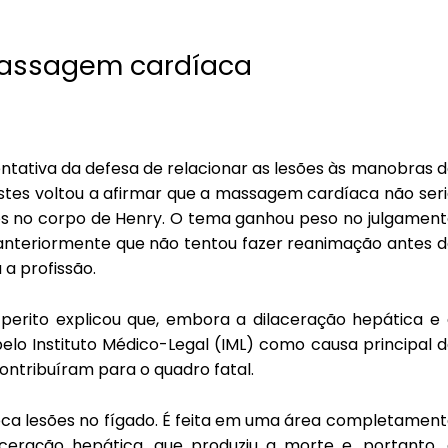
 massagem cardíaca
ntativa da defesa de relacionar as lesões às manobras 
estes voltou a afirmar que a massagem cardíaca não ser
dos no corpo de Henry. O tema ganhou peso no julgamen
 anteriormente que não tentou fazer reanimação antes 
 a profissão.
perito explicou que, embora a dilaceração hepática e
lo Instituto Médico-Legal (IML) como causa principal 
ntribuíram para o quadro fatal.
a lesões no fígado. É feita em uma área completament
aceração hepática, que produziu a morte e, portanto,