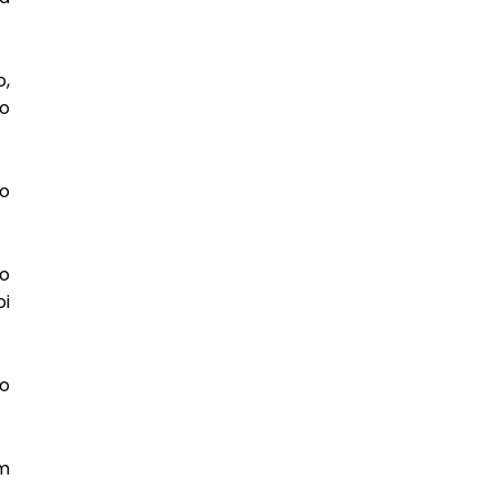
o,
do
o
o
i
vo
um