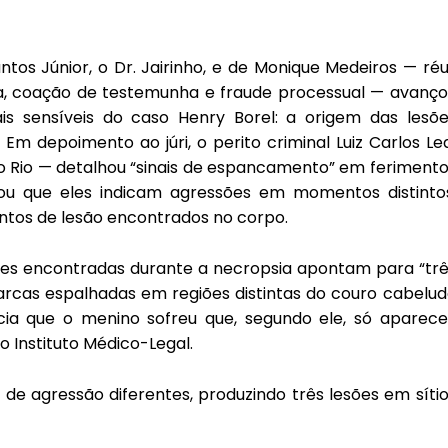
ntos Júnior, o Dr. Jairinho, e de Monique Medeiros — ré
ura, coação de testemunha e fraude processual — avanç
s sensíveis do caso Henry Borel: a origem das lesõe
m depoimento ao júri, o perito criminal Luiz Carlos Le
do Rio — detalhou “sinais de espancamento” em feriment
mou que eles indicam agressões em momentos distintos
ntos de lesão encontrados no corpo.
lesões encontradas durante a necropsia apontam para “tr
cas espalhadas em regiões distintas do couro cabelud
cia que o menino sofreu que, segundo ele, só aparece
 Instituto Médico-Legal.
e agressão diferentes, produzindo três lesões em síti