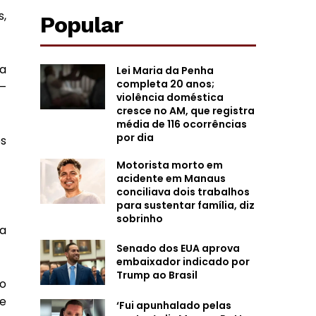
s,
Popular
 a
Lei Maria da Penha
completa 20 anos;
 —
violência doméstica
cresce no AM, que registra
média de 116 ocorrências
por dia
es
Motorista morto em
acidente em Manaus
conciliava dois trabalhos
para sustentar família, diz
sobrinho
na
Senado dos EUA aprova
embaixador indicado por
Trump ao Brasil
do
te
‘Fui apunhalado pelas