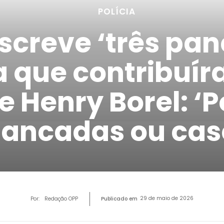
POLÍCIA
escreve ‘três pa
 que contribuír
e Henry Borel: ‘
pancadas ou cas
29 de maio de 2026
Por:
Redação OPP
Publicado em