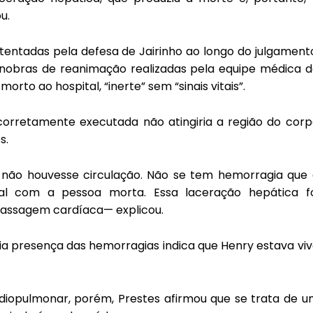
u.
entadas pela defesa de Jairinho ao longo do julgament
anobras de reanimação realizadas pela equipe médica 
rto ao hospital, “inerte” sem “sinais vitais”.
rretamente executada não atingiria a região do corp
s.
 não houvesse circulação. Não se tem hemorragia que 
l com a pessoa morta. Essa laceração hepática fo
massagem cardíaca— explicou.
ia presença das hemorragias indica que Henry estava vi
diopulmonar, porém, Prestes afirmou que se trata de 