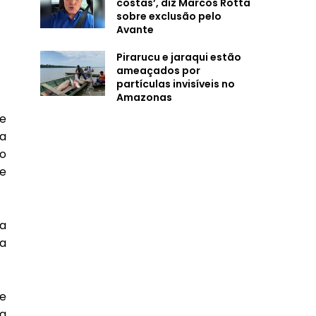
costas’, diz Marcos Rotta
sobre exclusão pelo
Avante
Pirarucu e jaraqui estão
ameaçados por
partículas invisíveis no
Amazonas
de
ia
to
de
 a
da
e
 a