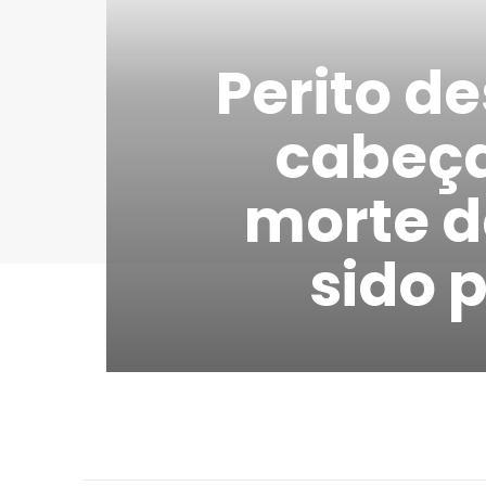
Perito d
cabeça
morte d
sido 