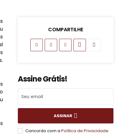
us
ou
COMPARTILHE
s
al
os
.
Assine Grátis!
ês
o
u
ASSINAR
os
Concordo com a
Política de Privacidade
.