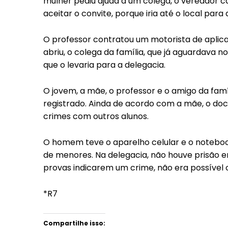
mulher pediu ajuda a um colega, o vereador cabo
aceitar o convite, porque iria até o local par
O professor contratou um motorista de aplica
abriu, o colega da família, que já aguardava
que o levaria para a delegacia.
O jovem, a mãe, o professor e o amigo da famí
registrado. Ainda de acordo com a mãe, o doce
crimes com outros alunos.
O homem teve o aparelho celular e o noteboo
de menores. Na delegacia, não houve prisão e
provas indicarem um crime, não era possível c
*R7
Compartilhe isso: