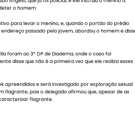
 Angelo, que já foi policial, e ele instruiu o menino a
a deter o homem.
tivo para levar o menino, e, quando o portão do prédio
 no endereço passado pelo jovem, abordou o homem e diss
lia foram ao 3º DP de Diadema, onde o caso foi
nte disse que não é a primeira vez que ele realiza esses
k apreendidos e será investigado por exploração sexual
m flagrante, pois o delegado afirmou que, apesar de as
aracterizar flagrante.