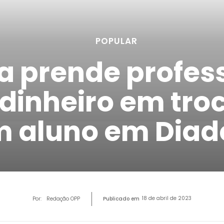
POPULAR
ia prende profes
 dinheiro em tro
m aluno em Dia
18 de abril de 2023
Por:
Redação OPP
Publicado em