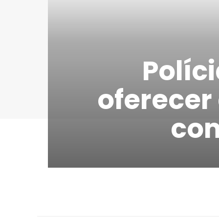
Políc
oferecer
co