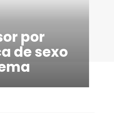
sor por
ca de sexo
dema