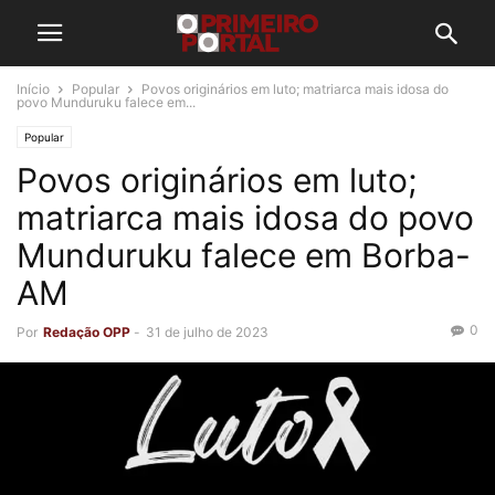
Início
Popular
Povos originários em luto; matriarca mais idosa do
povo Munduruku falece em...
Popular
Povos originários em luto;
matriarca mais idosa do povo
Munduruku falece em Borba-
AM
0
Por
Redação OPP
-
31 de julho de 2023