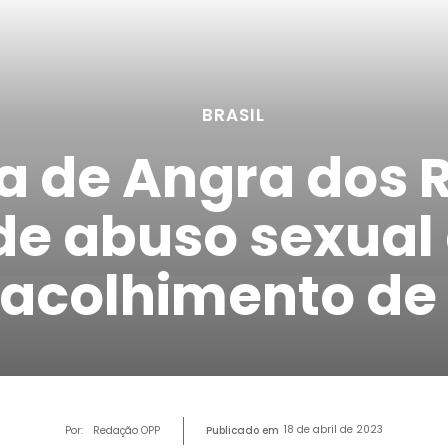
BRASIL
ra de Angra dos 
 de abuso sexual
 acolhimento d
18 de abril de 2023
Por:
Redação OPP
Publicado em