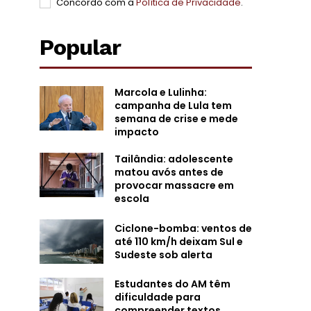
Concordo com a
Política de Privacidade
.
Popular
Marcola e Lulinha:
campanha de Lula tem
semana de crise e mede
impacto
Tailândia: adolescente
matou avós antes de
provocar massacre em
escola
Ciclone-bomba: ventos de
até 110 km/h deixam Sul e
Sudeste sob alerta
Estudantes do AM têm
dificuldade para
compreender textos