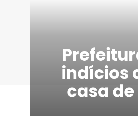
Prefeitu
indícios
casa de