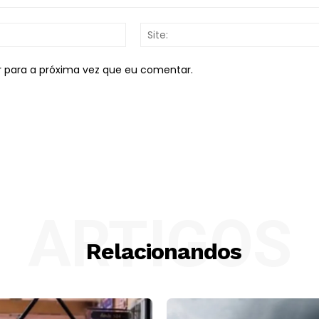
E-
mail:*
r para a próxima vez que eu comentar.
ARTIGOS
Relacionandos