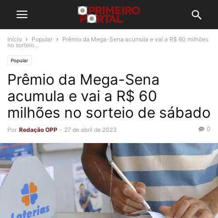
Início
Popular
Prêmio da Mega-Sena acumula e vai a R$ 60 milhões
no sorteio...
Popular
Prêmio da Mega-Sena
acumula e vai a R$ 60
milhões no sorteio de sábado
0
Por
Redação OPP
-
27 de abril de 2023