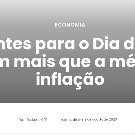
ECONOMIA
tes para o Dia d
 mais que a mé
inflação
9 de agosto de 2023
Por:
Redação OPP
Publicado em