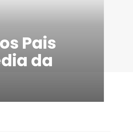
os Pais
dia da