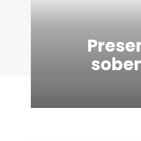
Presen
sobem