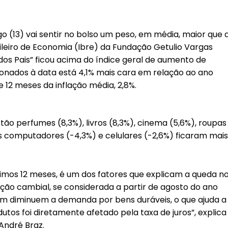
 (13) vai sentir no bolso um peso, em média, maior que 
sileiro de Economia (Ibre) da Fundação Getulio Vargas
dos Pais” ficou acima do índice geral de aumento de
ionados à data está 4,1% mais cara em relação ao ano
 12 meses da inflação média, 2,8%.
stão perfumes (8,3%), livros (8,3%), cinema (5,6%), roupas
 Os computadores (-4,3%) e celulares (-2,6%) ficaram mais
timos 12 meses, é um dos fatores que explicam a queda n
ação cambial, se considerada a partir de agosto do ano
ém diminuem a demanda por bens duráveis, o que ajuda a
utos foi diretamente afetado pela taxa de juros”, explica
 André Braz.