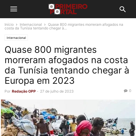
Início
Internacional
Quase 800 migrantes morreram afogados na
costa da Tunísia tentando chegar à...
Internacional
Quase 800 migrantes
morreram afogados na costa
da Tunísia tentando chegar à
Europa em 2023
0
Por
Redação OPP
-
27 de julho de 2023