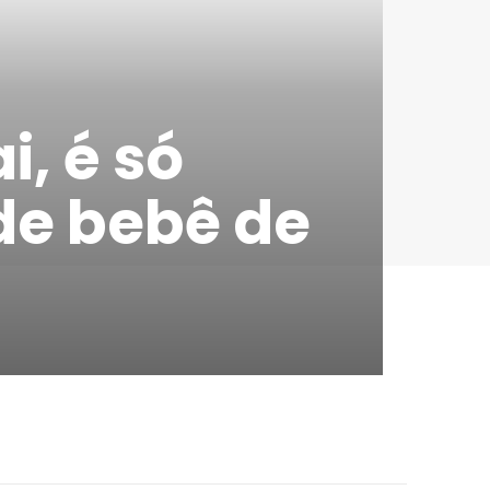
i, é só
 de bebê de