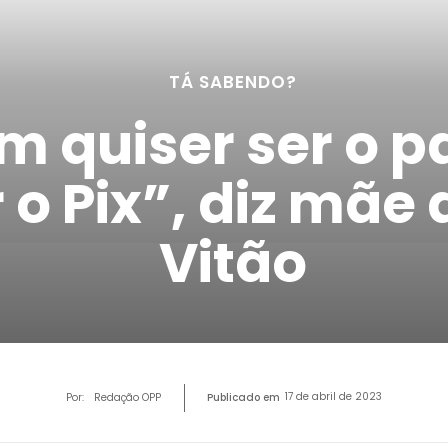
TÁ SABENDO?
 quiser ser o pa
 o Pix”, diz mãe
Vitão
17 de abril de 2023
Por:
Redação OPP
Publicado em