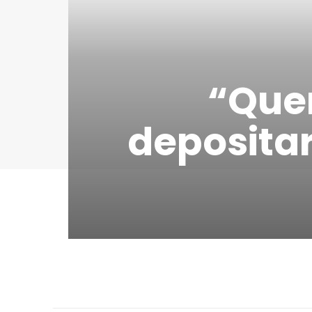
“Quem
depositar