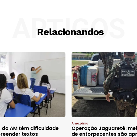
ARTIGOS
Relacionandos
Amazônia
 do AM têm dificuldade
Operação Jaguaretê: mei
reender textos
de entorpecentes são ap