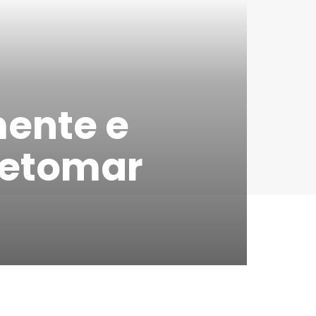
mente e
retomar