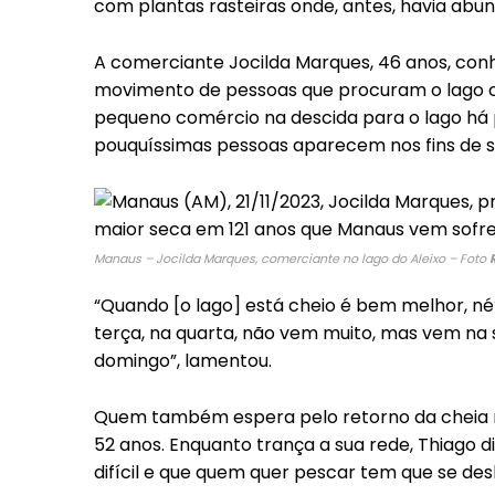
com plantas rasteiras onde, antes, havia abu
A comerciante Jocilda Marques, 46 anos, con
movimento de pessoas que procuram o lago c
pequeno comércio na descida para o lago há 
pouquíssimas pessoas aparecem nos fins de 
Manaus – Jocilda Marques, comerciante no lago do Aleixo – Foto
“Quando [o lago] está cheio é bem melhor, n
terça, na quarta, não vem muito, mas vem na 
domingo”, lamentou.
Quem também espera pelo retorno da cheia no
52 anos. Enquanto trança a sua rede, Thiago d
difícil e que quem quer pescar tem que se des