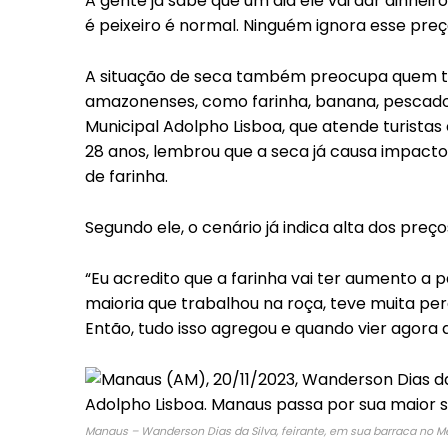
A gente já sabe que um dia ele vai dar dinheir
é peixeiro é normal. Ninguém ignora esse preç
A situação de seca também preocupa quem tr
amazonenses, como farinha, banana, pescado
Municipal Adolpho Lisboa, que atende turistas 
28 anos, lembrou que a seca já causa impacto
de farinha.
Segundo ele, o cenário já indica alta dos pre
“Eu acredito que a farinha vai ter aumento a pa
maioria que trabalhou na roça, teve muita pe
Então, tudo isso agregou e quando vier agora a
Manaus – Wanderson Dias da Silva, feirante, em sua barraca no M