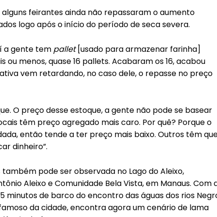
e alguns feirantes ainda não repassaram o aumento
os logo após o início do período de seca severa.
aí a gente tem
pallet
[usado para armazenar farinha]
s ou menos, quase 16 pallets. Acabaram os 16, acabou
ciativa vem retardando, no caso dele, o repasse no preço
e. O preço desse estoque, a gente não pode se basear
ocais têm preço agregado mais caro. Por quê? Porque o
dada, então tende a ter preço mais baixo. Outros têm qu
ar dinheiro”.
s também pode ser observada no Lago do Aleixo,
 Antônio Aleixo e Comunidade Bela Vista, em Manaus. Com 
e 15 minutos de barco do encontro das águas dos rios Negr
s famoso da cidade, encontra agora um cenário de lama