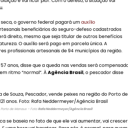
ibição e vai ficar pior. Com o defeso, a situação vai
u.
 seca, o governo federal pagará um
auxílio
tesanais beneficiários do seguro-defeso cadastrados
rá direito, mesmo que seja titular de outros benefícios
natureza. O auxílio será pago em parcela única. A
s profissionais artesanais de 94 municípios da região.
a, 57 anos, disse que a queda nas vendas será compensada
 em ritmo “normal”. À
Agência Brasil
, o pescador disse
 Porto de Manaus – Foto
Rafa Neddermeyer/Agência Brasil
ca se baseia no fato de que ele vai aumentar, vai crescer