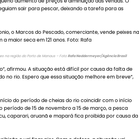
equeno aumento de preços e diminuição das vendas. O
eguiam sair para pescar, deixando a tarefa para as
es na região do Porto de Manaus – Foto
Rafa Neddermeyer/Agência Brasil
 afirmou. A situação está difícil por causa da falta de
do no rio. Espero que essa situação melhore em breve”,
cio do período de cheias do rio coincidir com o início
o período de 15 de novembro a 15 de março, a pesca
acu, caparari, aruanã e mapará fica proibida por causa da