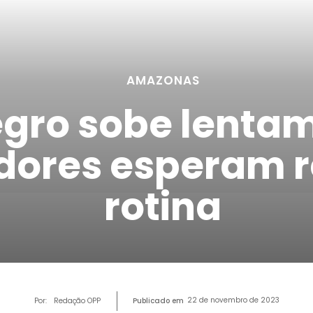
AMAZONAS
egro sobe lenta
dores esperam 
rotina
22 de novembro de 2023
Por:
Redação OPP
Publicado em