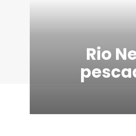
Rio N
pesca