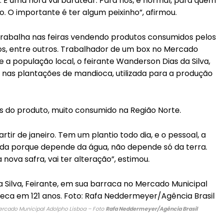
o. E uma hora vai baratear. Para nós, é normal, para quem
o. O importante é ter algum peixinho”, afirmou.
abalha nas feiras vendendo produtos consumidos pelos
s, entre outros. Trabalhador de um box no Mercado
e a população local, o feirante Wanderson Dias da Silva,
 nas plantações de mandioca, utilizada para a produção
ços do produto, muito consumido na Região Norte.
rtir de janeiro. Tem um plantio todo dia, e o pessoal, a
rda porque depende da água, não depende só da terra.
 nova safra, vai ter alteração”, estimou.
ercado Municipal Adolpho Lisboa – Foto
Rafa Neddermeyer/Agência Brasil