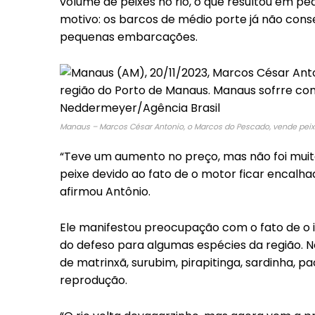
volume de peixes no rio, o que resultou em p
motivo: os barcos de médio porte já não cons
pequenas embarcações.
Manaus – Marcos César Antonio, o Marcos do Pescado, vende peix
“Teve um aumento no preço, mas não foi muito”,
peixe devido ao fato de o motor ficar encalha
afirmou Antônio.
Ele manifestou preocupação com o fato de o iní
do defeso para algumas espécies da região. N
de matrinxã, surubim, pirapitinga, sardinha, p
reprodução.