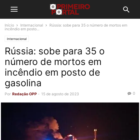
Início
Internacional
Rússia: sobe para 35 o número de mortos em
incêndio em posto...
Internacional
Rússia: sobe para 35 o
número de mortos em
incêndio em posto de
gasolina
0
Por
Redação OPP
-
15 de agosto de 2023