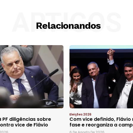
ARTIGOS
Relacionandos
Eleições 2026
 PF diligências sobre
Com vice definido, Flávio
ontra vice de Flávio
fase e reorganiza a cam
 2026
6 De Agosto De 2026