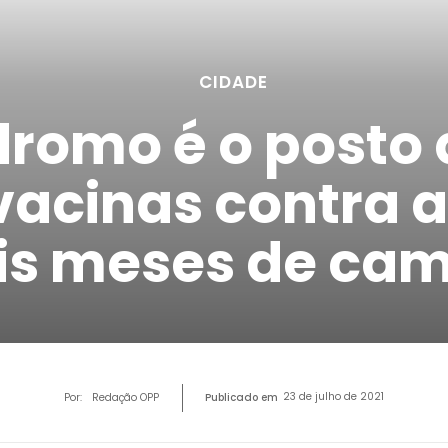
CIDADE
omo é o posto 
vacinas contra a
is meses de ca
23 de julho de 2021
Por:
Redação OPP
Publicado em