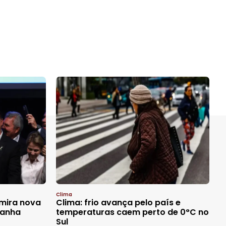
Clima
 mira nova
Clima: frio avança pelo país e
panha
temperaturas caem perto de 0°C no
Sul