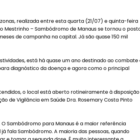
as, realizada entre esta quarta (21/07) e quinta-feira
rto Mestrinho – Sambódromo de Manaus se tornou o post
meses de campanha na capital. Já são quase 150 mil
festividades, está há quase um ano destinado ao combate 
para diagnóstico da doença e agora como o principal
endidos, o local está aberto rotineiramente à disposição
ção de Vigilância em Saúde Dra. Rosemary Costa Pinto
. O Sambódromo para Manaus é a maior referência
al já fala Sambódromo. A maioria das pessoas, quando
tar e tomar a segunda dose. É muito interessante a