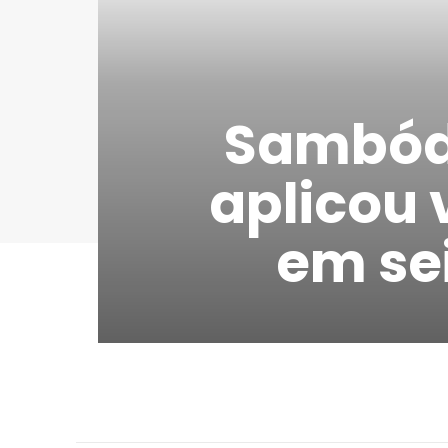
Sambódr
aplicou 
em se