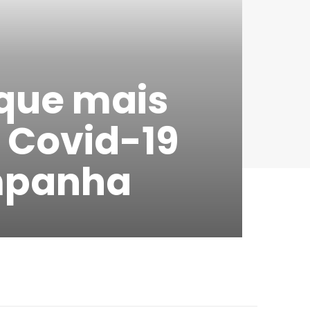
que mais
 Covid-19
mpanha