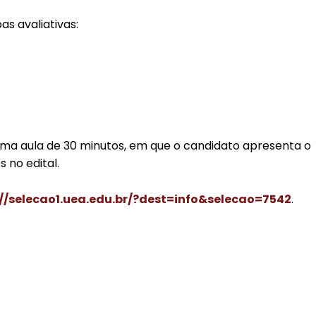
s avaliativas:
uma aula de 30 minutos, em que o candidato apresenta o
no edital.
://selecao1.uea.edu.br/?dest=info&selecao=7542
.