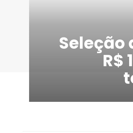
Seleção 
R$ 
t