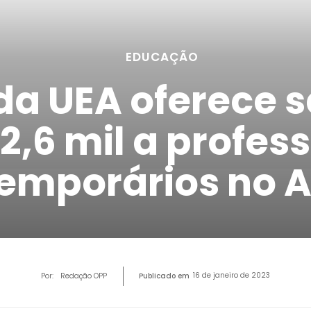
EDUCAÇÃO
da UEA oferece s
12,6 mil a profes
emporários no 
16 de janeiro de 2023
Por:
Redação OPP
Publicado em