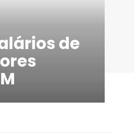
alários de
sores
AM