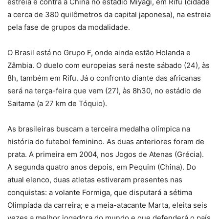
estreia é contra a China no estádio Miyagi, em Rifu (cidade
a cerca de 380 quilômetros da capital japonesa), na estreia
pela fase de grupos da modalidade.
O Brasil está no Grupo F, onde ainda estão Holanda e
Zâmbia. O duelo com europeias será neste sábado (24), às
8h, também em Rifu. Já o confronto diante das africanas
será na terça-feira que vem (27), às 8h30, no estádio de
Saitama (a 27 km de Tóquio).
As brasileiras buscam a terceira medalha olímpica na
história do futebol feminino. As duas anteriores foram de
prata. A primeira em 2004, nos Jogos de Atenas (Grécia).
A segunda quatro anos depois, em Pequim (China). Do
atual elenco, duas atletas estiveram presentes nas
conquistas: a volante Formiga, que disputará a sétima
Olimpíada da carreira; e a meia-atacante Marta, eleita seis
vezes a melhor jogadora do mundo e que defenderá o país