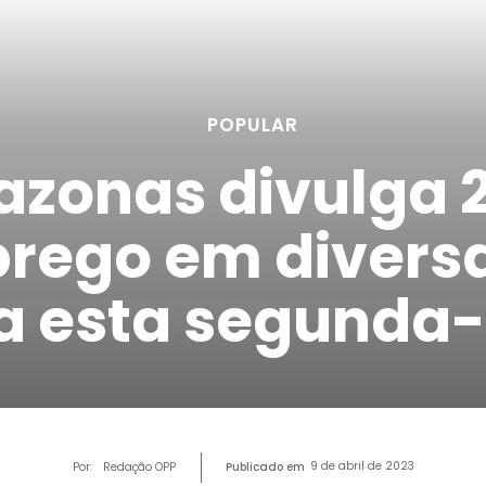
POPULAR
azonas divulga 
rego em divers
a esta segunda-
9 de abril de 2023
Por:
Redação OPP
Publicado em