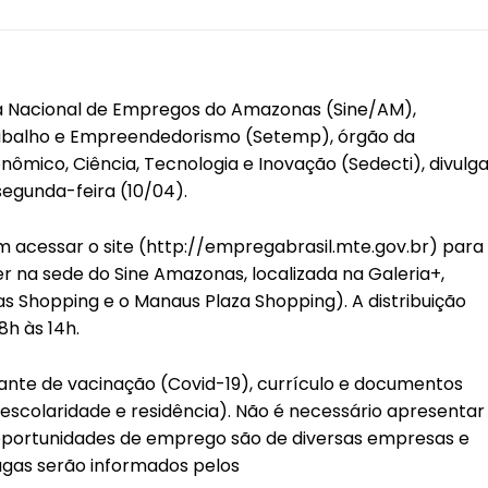
a Nacional de Empregos do Amazonas (Sine/AM),
Trabalho e Empreendedorismo (Setemp), órgão da
ômico, Ciência, Tecnologia e Inovação (Sedecti), divulg
egunda-feira (10/04).
 acessar o site (http://empregabrasil.mte.gov.br) para
r na sede do Sine Amazonas, localizada na Galeria+,
as Shopping e o Manaus Plaza Shopping). A distribuição
8h às 14h.
nte de vacinação (Covid-19), currículo e documentos
 escolaridade e residência). Não é necessário apresentar
 oportunidades de emprego são de diversas empresas e
vagas serão informados pelos