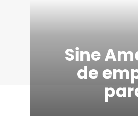
Sine Am
de emp
par