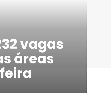
232 vagas
as áreas
feira