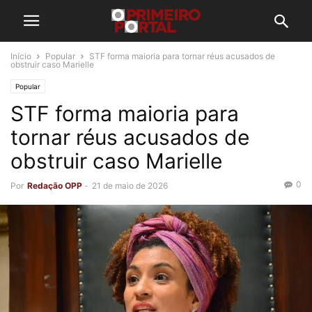
Início
Popular
STF forma maioria para tornar réus acusados de
obstruir caso Marielle
Popular
STF forma maioria para
tornar réus acusados de
obstruir caso Marielle
0
Por
Redação OPP
-
21 de maio de 2026