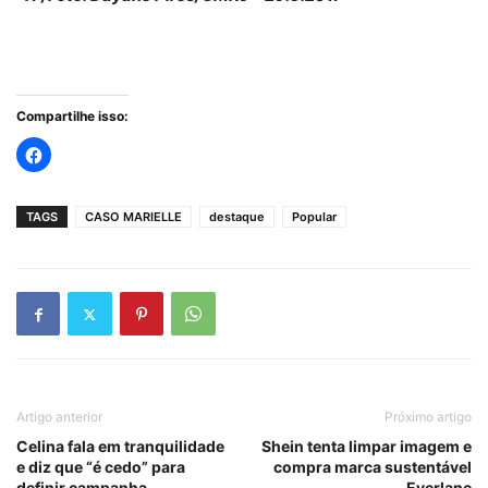
Compartilhe isso:
TAGS
CASO MARIELLE
destaque
Popular
Artigo anterior
Próximo artigo
Celina fala em tranquilidade
Shein tenta limpar imagem e
e diz que “é cedo” para
compra marca sustentável
definir campanha
Everlane