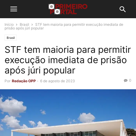
Início
Brasil
STF tem maioria para permitir execução imediata de
prisão após júri popular
Brasil
STF tem maioria para permitir
execução imediata de prisão
após júri popular
0
Por
Redação OPP
-
6 de agosto de 2023