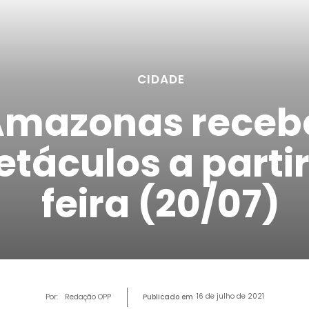
CIDADE
Amazonas recebe
táculos a partir
feira (20/07)
16 de julho de 2021
Por:
Redação OPP
Publicado em