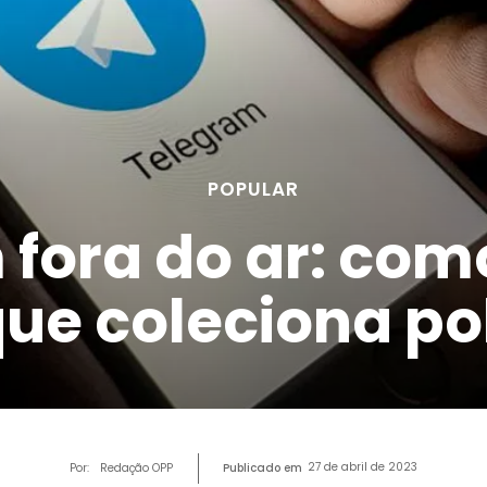
POPULAR
fora do ar: com
que coleciona p
27 de abril de 2023
Por:
Redação OPP
Publicado em