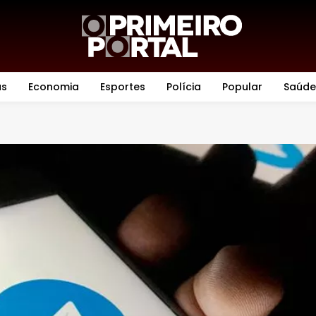
as
Economia
Esportes
Polícia
Popular
Saúde