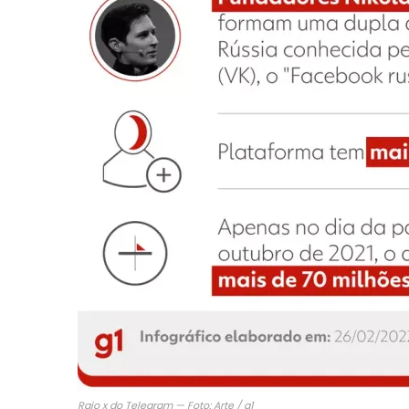
Raio x do Telegram — Foto: Arte / g1