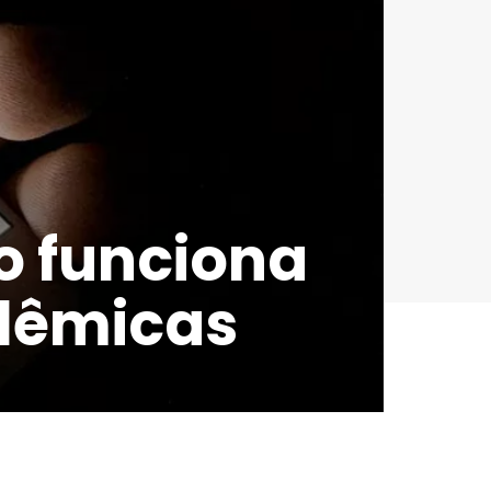
o funciona
olêmicas