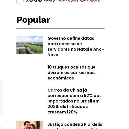
Concordo com a
Política de Privacidade
.
Popular
Governo define datas
para recesso de
servidores no Natal e Ano-
Novo
10 truques ocultos que
deixam os carros mais
econômicos
Carros da China já
correspondem a 52% dos
importados no Brasil em
2026; eletrificados
crescem 120%
Justiça condena Flordelis