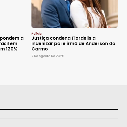
Polícia
espondem a
Justiça condena Flordelis a
asil em
indenizar pai e irmã de Anderson do
cem 120%
Carmo
7 De Agosto De 2026