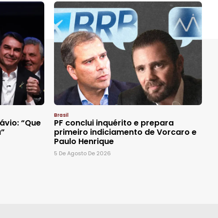
Brasil
lávio: “Que
PF conclui inquérito e prepara
a”
primeiro indiciamento de Vorcaro e
Paulo Henrique
5 De Agosto De 2026