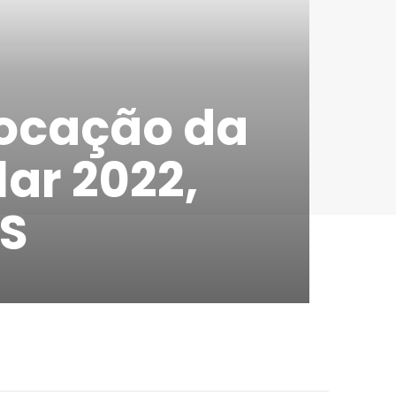
vocação da
ar 2022,
IS