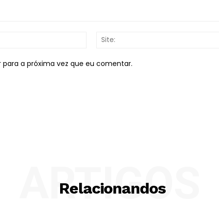
E-
mail:*
r para a próxima vez que eu comentar.
ARTIGOS
Relacionandos