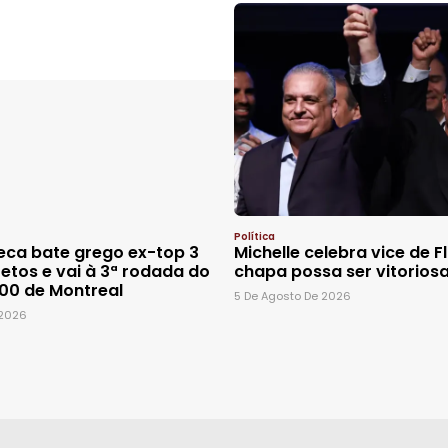
Política
ca bate grego ex-top 3
Michelle celebra vice de F
retos e vai à 3ª rodada do
chapa possa ser vitorios
00 de Montreal
5 De Agosto De 2026
 2026