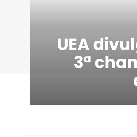
UEA divul
3ª cham