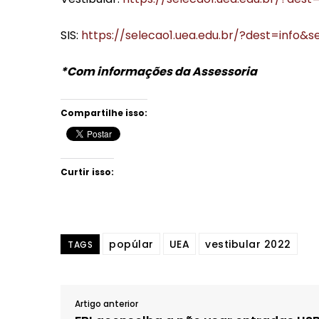
SIS:
https://selecao1.uea.edu.br/?dest=info&
*Com informações da Assessoria
Compartilhe isso:
Curtir isso:
popúlar
UEA
vestibular 2022
TAGS
Artigo anterior