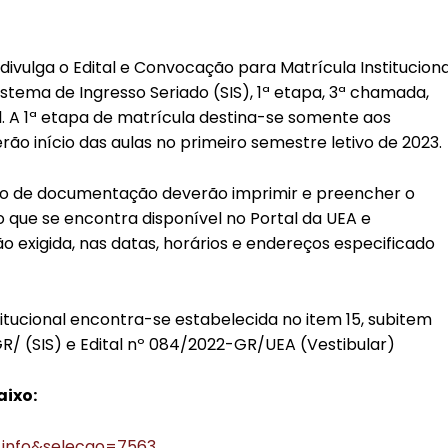
ivulga o Edital e Convocação para Matrícula Instituciona
istema de Ingresso Seriado (SIS), 1ª etapa, 3ª chamada,
l. A 1ª etapa de matrícula destina-se somente aos
rão início das aulas no primeiro semestre letivo de 2023.
o de documentação deverão imprimir e preencher o
o que se encontra disponível no Portal da UEA e
exigida, nas datas, horários e endereços especificado
itucional encontra-se estabelecida no item 15, subitem
R/ (SIS) e Edital nº 084/2022-GR/UEA (Vestibular)
aixo:
t=info&selecao=7563