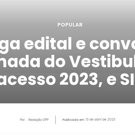
POPULAR
ga edital e con
ada do Vestibul
acesso 2023, e S
13 de abril de 2023
Por:
Redação OPP
Publicado em