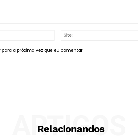
E-
mail:*
r para a próxima vez que eu comentar.
ARTIGOS
Relacionandos