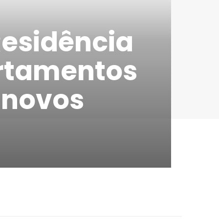
Residência
artamentos
 novos