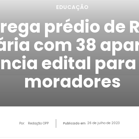
EDUCAÇÃO
rega prédio de 
tária com 38 ap
ncia edital para
moradores
26 de julho de 2023
Por:
Redação OPP
Publicado em