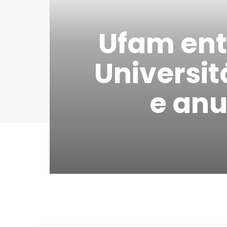
Ufam ent
Universi
e anu