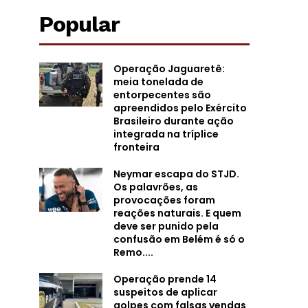
Popular
Operação Jaguaretê:
meia tonelada de
entorpecentes são
apreendidos pelo Exército
Brasileiro durante ação
integrada na tríplice
fronteira
Neymar escapa do STJD.
Os palavrões, as
provocações foram
reações naturais. E quem
deve ser punido pela
confusão em Belém é só o
Remo....
Operação prende 14
suspeitos de aplicar
golpes com falsas vendas