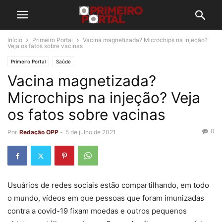
Início
Primeiro Portal
Vacina magnetizada? Microchips na injeção?
Veja os fatos sobre vacinas
Primeiro Portal
Saúde
Vacina magnetizada?
Microchips na injeção? Veja
os fatos sobre vacinas
0
Por
Redação OPP
-
5 de julho de 2021
Usuários de redes sociais estão compartilhando, em todo
o mundo, vídeos em que pessoas que foram imunizadas
contra a covid-19 fixam moedas e outros pequenos