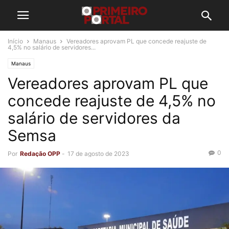
Início
Manaus
Vereadores aprovam PL que concede reajuste de
4,5% no salário de servidores...
Manaus
Vereadores aprovam PL que
concede reajuste de 4,5% no
salário de servidores da
Semsa
0
Por
Redação OPP
-
17 de agosto de 2023