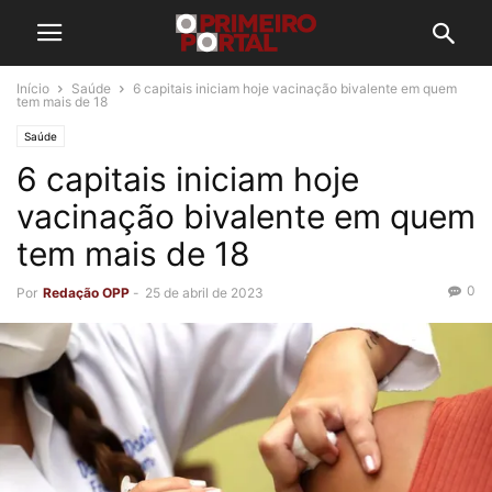
Início
Saúde
6 capitais iniciam hoje vacinação bivalente em quem
tem mais de 18
Saúde
6 capitais iniciam hoje
vacinação bivalente em quem
tem mais de 18
0
Por
Redação OPP
-
25 de abril de 2023