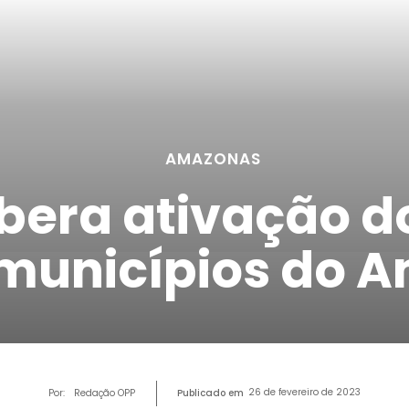
AMAZONAS
ibera ativação d
 municípios do 
26 de fevereiro de 2023
Por:
Redação OPP
Publicado em