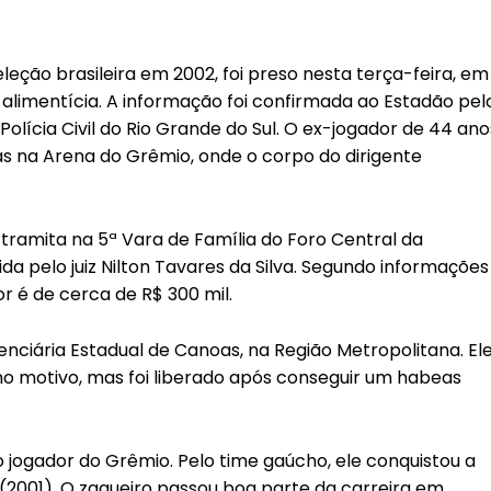
ção brasileira em 2002, foi preso nesta terça-feira, em
limentícia. A informação foi confirmada ao Estadão pel
Polícia Civil do Rio Grande do Sul. O ex-jogador de 44 ano
s na Arena do Grêmio, onde o corpo do dirigente
tramita na 5ª Vara de Família do Foro Central da
da pelo juiz Nilton Tavares da Silva. Segundo informações
or é de cerca de R$ 300 mil.
nciária Estadual de Canoas, na Região Metropolitana. El
mo motivo, mas foi liberado após conseguir um habeas
jogador do Grêmio. Pelo time gaúcho, ele conquistou a
e (2001). O zagueiro passou boa parte da carreira em