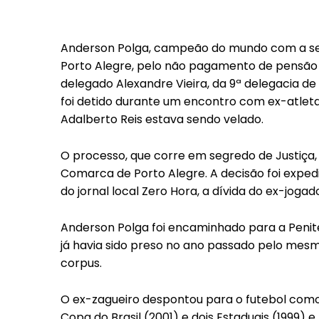
Anderson Polga, campeão do mundo com a sele
Porto Alegre, pelo não pagamento de pensão a
delegado Alexandre Vieira, da 9ª delegacia de 
foi detido durante um encontro com ex-atleta
Adalberto Reis estava sendo velado.
O processo, que corre em segredo de Justiça, 
Comarca de Porto Alegre. A decisão foi expedi
do jornal local Zero Hora, a dívida do ex-jogad
Anderson Polga foi encaminhado para a Penite
já havia sido preso no ano passado pelo mes
corpus.
O ex-zagueiro despontou para o futebol como 
Copa do Brasil (2001) e dois Estaduais (1999) 