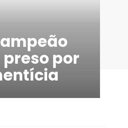
acampeão
 preso por
entícia