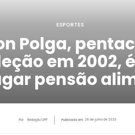
ESPORTES
on Polga, pent
leção em 2002, é
gar pensão alim
26 de julho de 2023
Por:
Redação OPP
Publicado em