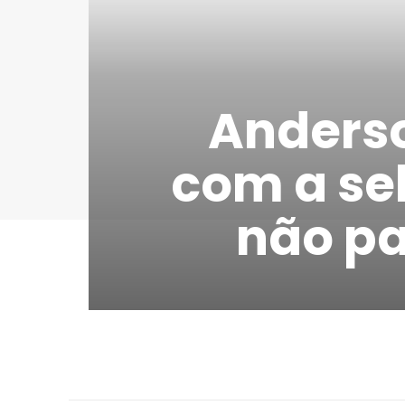
Anders
com a se
não pa