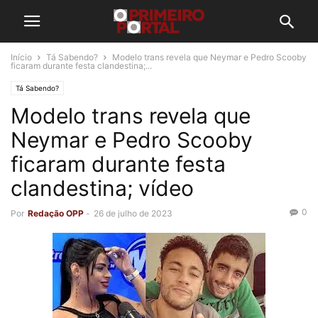
Início
Tá Sabendo?
Modelo trans revela que Neymar e Pedro Scooby
ficaram durante festa clandestina;...
Tá Sabendo?
Modelo trans revela que
Neymar e Pedro Scooby
ficaram durante festa
clandestina; vídeo
0
Por
Redação OPP
-
26 de julho de 2023