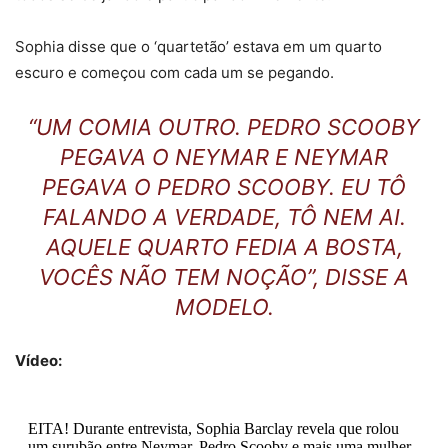
Sophia disse que o ‘quartetão’ estava em um quarto
escuro e começou com cada um se pegando.
“UM COMIA OUTRO. PEDRO SCOOBY
PEGAVA O NEYMAR E NEYMAR
PEGAVA O PEDRO SCOOBY. EU TÔ
FALANDO A VERDADE, TÔ NEM AI.
AQUELE QUARTO FEDIA A BOSTA,
VOCÊS NÃO TEM NOÇÃO”, DISSE A
MODELO.
Vídeo:
EITA! Durante entrevista, Sophia Barclay revela que rolou
um surubão entre Neymar, Pedro Scooby e mais uma mulher