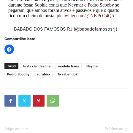
durante festa; Sophia conta que Neymar e Pedro Scooby se
pegaram, que ambos foram ativos e passivos e que o quarto
ficou um cheiro de bosta.
pic.twitter.com/g1NKPcO4Q5
— BABADO DOS FAMOSOS RJ (@babadofamososrj)
July 26, 2023
Compartilhe isso:
TAGS
festa clandestina
modelo trans
Neymar
Pedro Scooby
surubão
Tá sabendo?
Artigo anterior
Próximo artigo