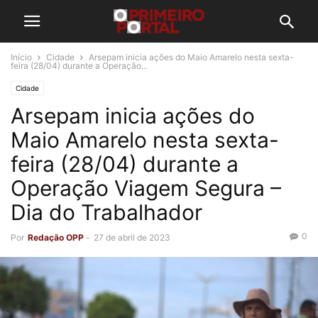
Início
Cidade
Arsepam inicia ações do Maio Amarelo nesta sexta-
feira (28/04) durante a Operação...
Cidade
Arsepam inicia ações do
Maio Amarelo nesta sexta-
feira (28/04) durante a
Operação Viagem Segura –
Dia do Trabalhador
0
Por
Redação OPP
-
27 de abril de 2023