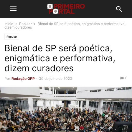
Início
Popular
Bienal de SP será poética, enigmática e performativa,
dizem curadores
Popular
Bienal de SP será poética,
enigmática e performativa,
dizem curadores
0
Por
Redação OPP
-
30 de julho de 2023