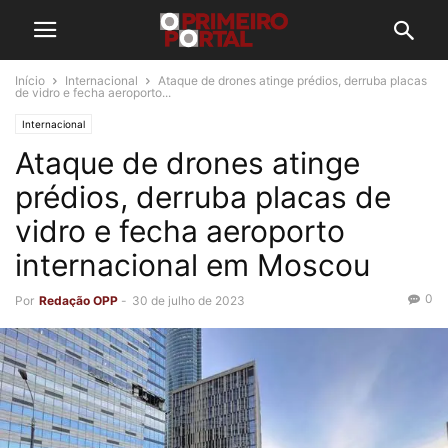
Início
Internacional
Ataque de drones atinge prédios, derruba placas
de vidro e fecha aeroporto...
Internacional
Ataque de drones atinge
prédios, derruba placas de
vidro e fecha aeroporto
internacional em Moscou
0
Por
Redação OPP
-
30 de julho de 2023