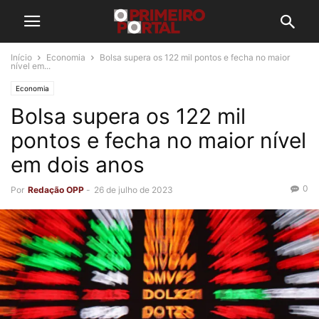
Início
Economia
Bolsa supera os 122 mil pontos e fecha no maior
nível em...
Economia
Bolsa supera os 122 mil
pontos e fecha no maior nível
em dois anos
0
Por
Redação OPP
-
26 de julho de 2023