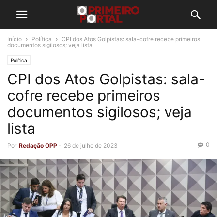
Início
Política
CPI dos Atos Golpistas: sala-cofre recebe primeiros
documentos sigilosos; veja lista
Política
CPI dos Atos Golpistas: sala-
cofre recebe primeiros
documentos sigilosos; veja
lista
0
Por
Redação OPP
-
26 de julho de 2023