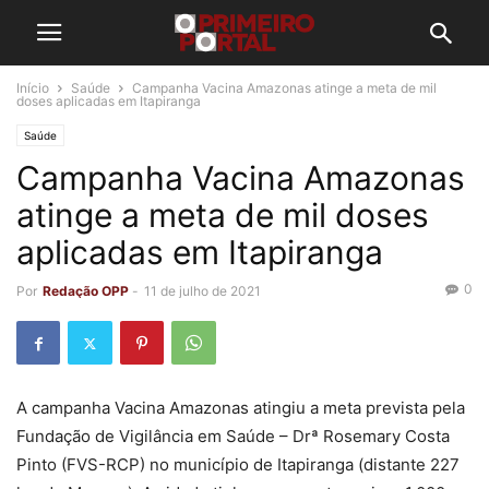
Início
Saúde
Campanha Vacina Amazonas atinge a meta de mil
doses aplicadas em Itapiranga
Saúde
Campanha Vacina Amazonas
atinge a meta de mil doses
aplicadas em Itapiranga
0
Por
Redação OPP
-
11 de julho de 2021
A campanha Vacina Amazonas atingiu a meta prevista pela
Fundação de Vigilância em Saúde – Drª Rosemary Costa
Pinto (FVS-RCP) no município de Itapiranga (distante 227