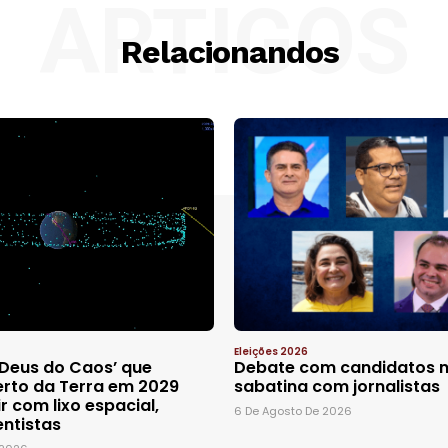
ARTIGOS
Relacionandos
Eleições 2026
‘Deus do Caos’ que
Debate com candidatos n
rto da Terra em 2029
sabatina com jornalistas
r com lixo espacial,
6 De Agosto De 2026
entistas