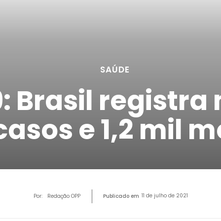
SAÚDE
: Brasil registra
casos e 1,2 mil m
11 de julho de 2021
Por:
Redação OPP
Publicado em