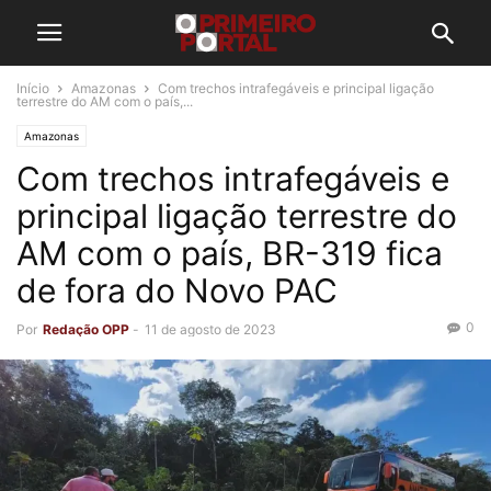
Início
Amazonas
Com trechos intrafegáveis e principal ligação
terrestre do AM com o país,...
Amazonas
Com trechos intrafegáveis e
principal ligação terrestre do
AM com o país, BR-319 fica
de fora do Novo PAC
0
Por
Redação OPP
-
11 de agosto de 2023