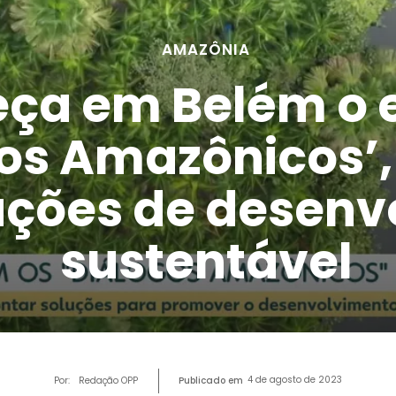
AMAZÔNIA
ça em Belém o 
os Amazônicos’,
uções de desenv
sustentável
4 de agosto de 2023
Por:
Redação OPP
Publicado em