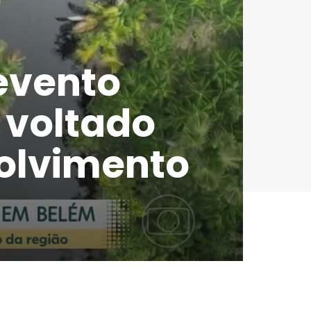
evento
 voltado
olvimento