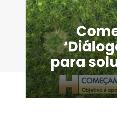
Come
‘Diálog
para sol