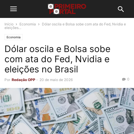
Início
Economia
Dólar oscila e Bolsa sobe com ata do Fed, Nvidia e
eleições...
Economia
Dólar oscila e Bolsa sobe
com ata do Fed, Nvidia e
eleições no Brasil
0
Por
Redação OPP
-
20 de maio de 2026