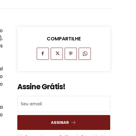
ão
),
COMPARTILHE
s
al
ro
o
Assine Grátis!
ua
ro
ASSINAR