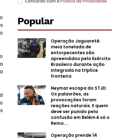
Concordo com a
Política de Privacidade
.
o
Popular
os
do
Operação Jaguaretê:
meia tonelada de
entorpecentes são
do
apreendidos pelo Exército
ma
Brasileiro durante ação
integrada na tríplice
sa
fronteira
Neymar escapa do STJD.
Os palavrões, as
al
provocações foram
o
reações naturais. E quem
s
deve ser punido pela
confusão em Belém é só o
Remo....
Operação prende 14