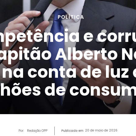
POLÍTICA
petência e corr
apitão Alberto N
 na conta de luz
lhões de consum
20 de maio de 2026
Por:
Redação OPP
Publicado em