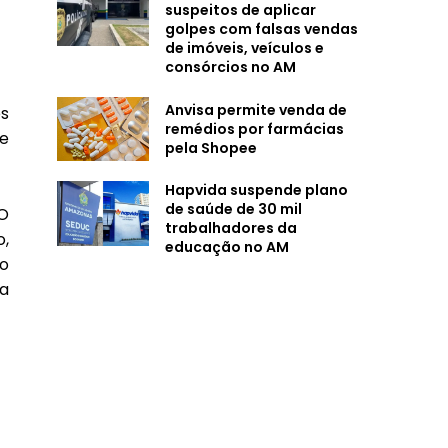
suspeitos de aplicar
golpes com falsas vendas
de imóveis, veículos e
consórcios no AM
Anvisa permite venda de
es
remédios por farmácias
e
pela Shopee
Hapvida suspende plano
de saúde de 30 mil
O
trabalhadores da
o,
educação no AM
do
a