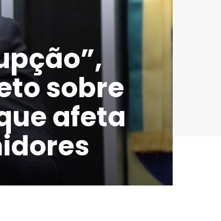
upção”,
eto sobre
 que afeta
idores