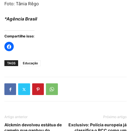
Foto: Tânia Rêgo
*Agência Brasil
Compartilhe isso:
TAGS
Educação
Artigo anterior
Próximo artigo
Alckmin devolveu estátua de
Exclusivo: Polícia europeia já
camelo que ganhou do
classifica o PCC como um