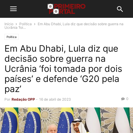
Início
Política
Em Abu Dhabi, Lula diz que decisão sobre guerra na
Ucrânia ‘foi...
Política
Em Abu Dhabi, Lula diz que
decisão sobre guerra na
Ucrânia ‘foi tomada por dois
países’ e defende ‘G20 pela
paz’
0
Por
Redação OPP
-
16 de abril de 2023