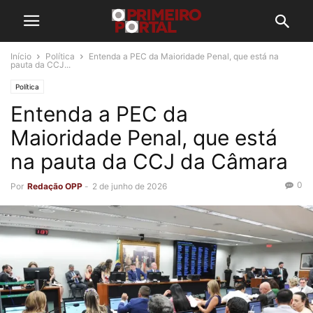
Início
Política
Entenda a PEC da Maioridade Penal, que está na
pauta da CCJ...
Política
Entenda a PEC da
Maioridade Penal, que está
na pauta da CCJ da Câmara
0
Por
Redação OPP
-
2 de junho de 2026