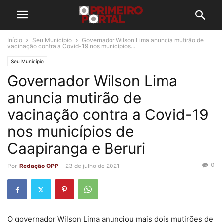
Início
Seu Município
Governador Wilson Lima anuncia mutirão de
vacinação contra a Covid-19 nos municípios...
Seu Município
Governador Wilson Lima
anuncia mutirão de
vacinação contra a Covid-19
nos municípios de
Caapiranga e Beruri
0
Por
Redação OPP
-
23 de julho de 2021
O governador Wilson Lima anunciou mais dois mutirões de