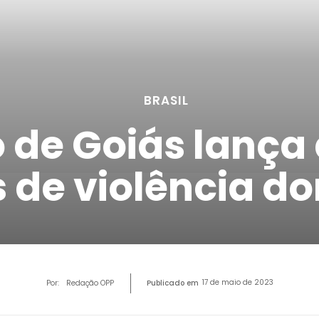
BRASIL
 de Goiás lança
s de violência d
17 de maio de 2023
Por:
Redação OPP
Publicado em