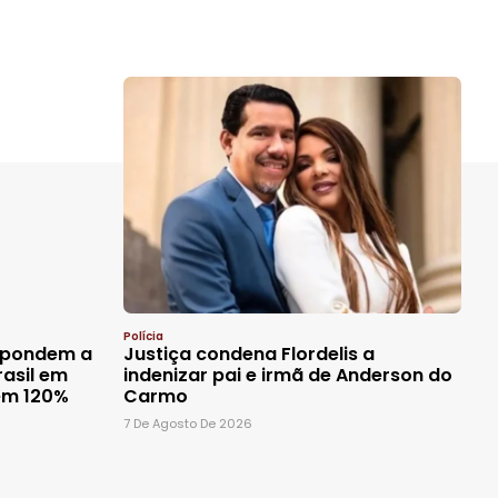
Polícia
espondem a
Justiça condena Flordelis a
asil em
indenizar pai e irmã de Anderson do
cem 120%
Carmo
7 De Agosto De 2026