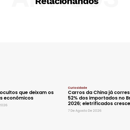
Relacionandos
Curiosidade
 ocultos que deixam os
Carros da China já corr
is econômicos
52% dos importados no Br
2026; eletrificados cres
 2026
7 De Agosto De 2026