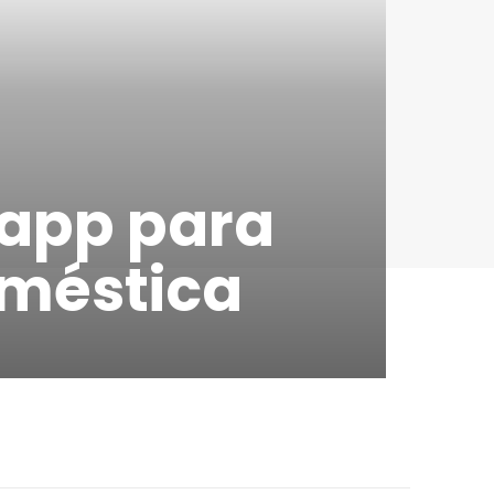
 app para
oméstica