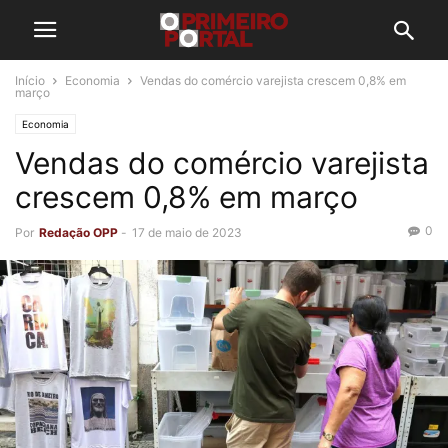
Início
Economia
Vendas do comércio varejista crescem 0,8% em
março
Economia
Vendas do comércio varejista
crescem 0,8% em março
0
Por
Redação OPP
-
17 de maio de 2023