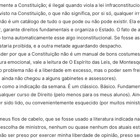
mente a Constituição; é ilegal quando viola a lei infraconstituci
isto na Constituição, o que não significa, por si só, qualquer ir
não é um catálogo de tudo o que pode ou não pode existir. Ela 
r, garante direitos fundamentais e organiza o Estado. O fato de 
o torna automaticamente esse algo inconstitucional. Se fosse a
taria proibida, e a outra metade aguardando despacho.
nder por que a Constituição não é um manual de bons costume
ra emocional, vale a leitura de O Espírito das Leis, de Montesqu
 o problema não é a liberdade em excesso, mas o poder sem frei
 ainda não chegou a alguns gabinetes e assessores).
o como a indicação da semana. É um clássico. Básico. Fundamen
ualquer curso de Direito (pelo menos para os meus alunos). Ain
r sido lido, ou convenientemente esquecido (por muitos ministr
meus fios de cabelo, que se fosse usado a literatura indicada na 
 escolha de ministros, nenhum ou quase nenhum dos atuais esta
ão ser preso por exercer minha liberdade de opinião, preso se