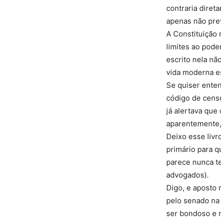
contraria direta
apenas não prev
A Constituição 
limites ao pode
escrito nela nã
vida moderna es
Se quiser ente
código de censu
já alertava que
aparentemente,
Deixo esse livr
primário para q
parece nunca te
advogados).
Digo, e aposto 
pelo senado na
ser bondoso e n