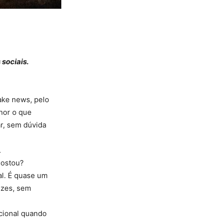
 sociais.
ake news, pelo
hor o que
ar, sem dúvida
.
gostou?
al. É quase um
ezes, sem
ucional quando