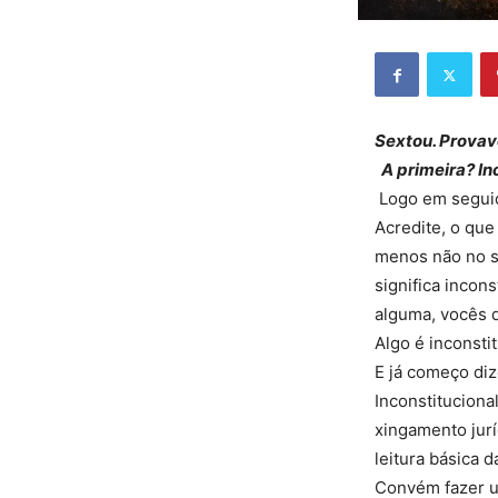
Sextou. Provave
A primeira? In
Logo em seguid
Acredite, o que
menos não no se
significa incon
alguma, vocês 
Algo é inconsti
E já começo diz
Inconstituciona
xingamento jur
leitura básica d
Convém fazer um