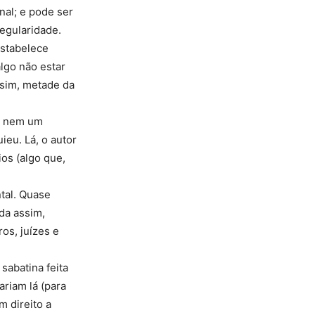
onal; e pode ser
regularidade.
estabelece
algo não estar
ssim, metade da
s nem um
ieu. Lá, o autor
os (algo que,
tal. Quase
da assim,
os, juízes e
sabatina feita
riam lá (para
m direito a