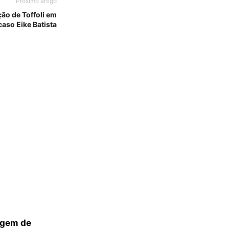
Próximo artigo
ão de Toffoli em
caso Eike Batista
agem de