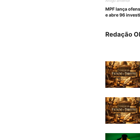
Artigo anterior
MPF lança ofens
e abre 96 inves
Redação O