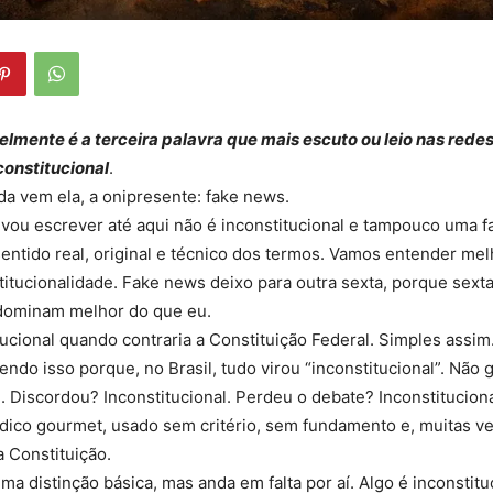
lmente é a terceira palavra que mais escuto ou leio nas redes
constitucional
.
a vem ela, a onipresente: fake news.
 vou escrever até aqui não é inconstitucional e tampouco uma f
ntido real, original e técnico dos termos. Vamos entender mel
stitucionalidade. Fake news deixo para outra sexta, porque sext
dominam melhor do que eu.
tucional quando contraria a Constituição Federal. Simples assim
endo isso porque, no Brasil, tudo virou “inconstitucional”. Não 
l. Discordou? Inconstitucional. Perdeu o debate? Inconstitucion
ídico gourmet, usado sem critério, sem fundamento e, muitas v
a Constituição.
a distinção básica, mas anda em falta por aí. Algo é inconstit