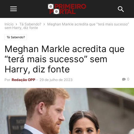
Início
Tá Sabendo?
Meghan Markle acredita que “terá mais sucesso”
sem Harry, diz fonte
Tá Sabendo?
Meghan Markle acredita que
“terá mais sucesso” sem
Harry, diz fonte
0
Por
Redação OPP
-
29 de julho de 2023