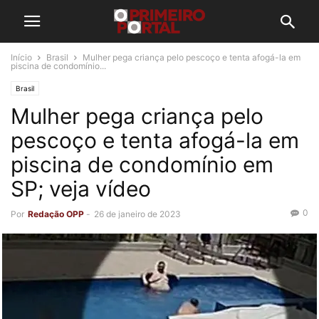
Início
Brasil
Mulher pega criança pelo pescoço e tenta afogá-la em
piscina de condomínio...
Brasil
Mulher pega criança pelo
pescoço e tenta afogá-la em
piscina de condomínio em
SP; veja vídeo
0
Por
Redação OPP
-
26 de janeiro de 2023