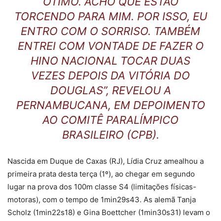
ÓTIMO. ACHO QUE ESTÃO
TORCENDO PARA MIM. POR ISSO, EU
ENTRO COM O SORRISO. TAMBÉM
ENTREI COM VONTADE DE FAZER O
HINO NACIONAL TOCAR DUAS
VEZES DEPOIS DA VITÓRIA DO
DOUGLAS”, REVELOU A
PERNAMBUCANA, EM DEPOIMENTO
AO COMITÊ PARALÍMPICO
BRASILEIRO (CPB).
Nascida em Duque de Caxas (RJ), Lídia Cruz amealhou a
primeira prata desta terça (1º), ao chegar em segundo
lugar na prova dos 100m classe S4 (limitações físicas-
motoras), com o tempo de 1min29s43. As alemã Tanja
Scholz (1min22s18) e Gina Boettcher (1min30s31) levam o